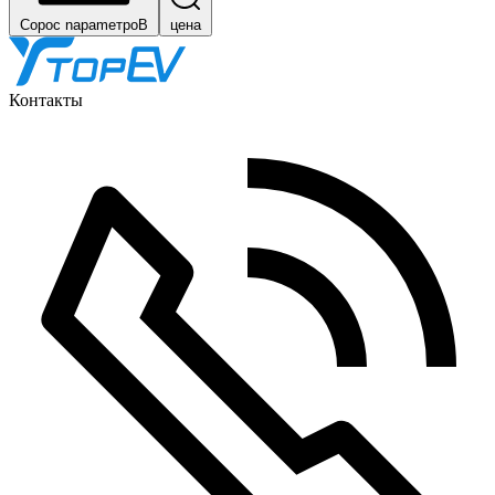
Copoc napameтpoB
цена
Контакты