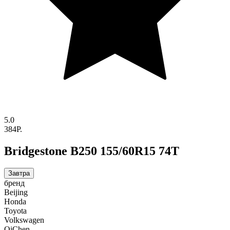
5.0
384P.
Bridgestone B250 155/60R15 74T
Завтра
бренд
Beijing
Honda
Toyota
Volkswagen
QiChen