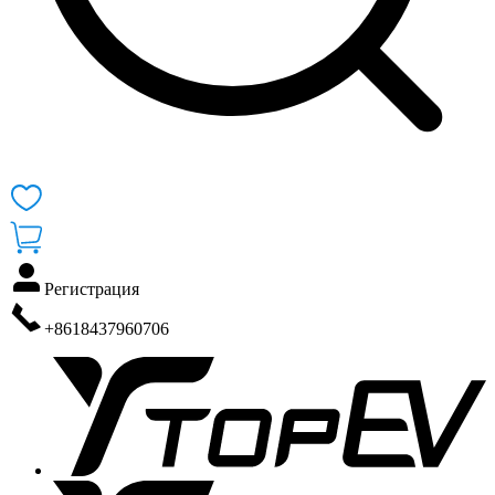
Регистрация
+8618437960706