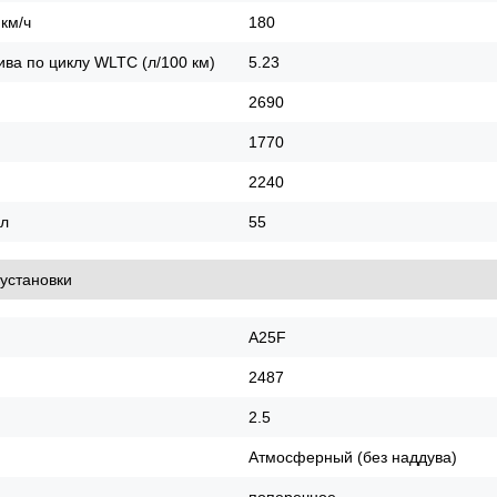
км/ч
180
ва по циклу WLTC (л/100 км)
5.23
2690
1770
2240
 л
55
установки
A25F
2487
2.5
Атмосферный (без наддува)
поперечное