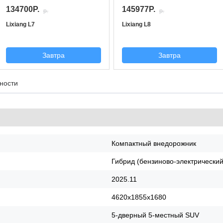
134700P.
145977P.
p.
p.
Lixiang L7
Lixiang L8
Завтра
Завтра
ности
Компактный внедорожник
Гибрид (бензиново-электрический
2025.11
4620x1855x1680
5-дверный 5-местный SUV