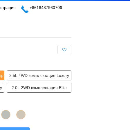
истрация
+8618437960706
ip
2.5L 4WD комплектация Luxury
y
2.0L 2WD комплектация Elite