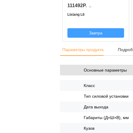
111492P.
p.
Lixiang L6
Завтра
Параметры продукта
Подроб
Основные параметры
Класс
Тип силовой установки
Дата выхода
Габариты (Д×Ш×В), мм
Кузов