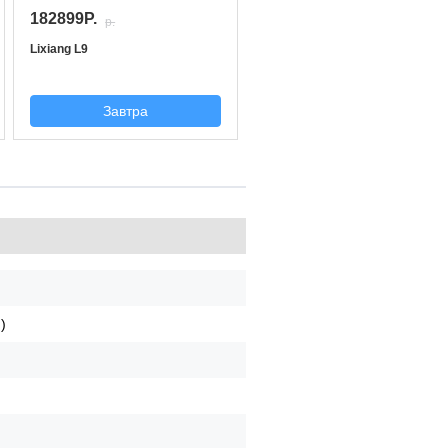
182899P.
p.
Lixiang L9
Завтра
)