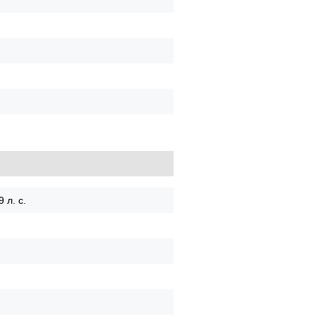
 л. с.
й