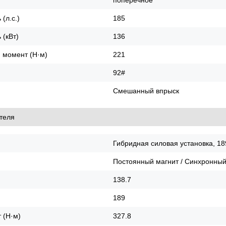
(л.с.)
185
(кВт)
136
 момент (Н·м)
221
92#
Смешанный впрыск
теля
Гибридная силовая установка, 189
Постоянный магнит / Синхронны
138.7
189
 (Н·м)
327.8