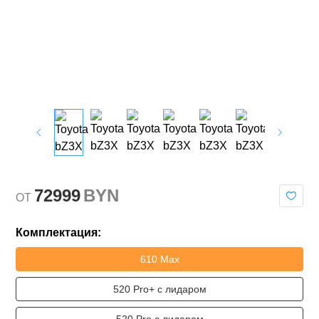
72999
BYN
OT
Комплектация:
610 Max
520 Pro+ с лидаром