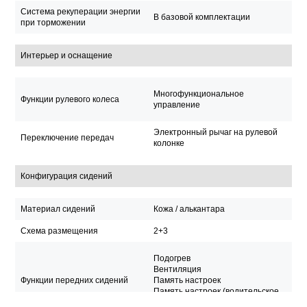
Система рекуперации энергии
В базовой комплектации
при торможении
Интерьер и оснащение
Многофункциональное
Функции рулевого колеса
управление
Электронный рычаг на рулевой
Переключение передач
колонке
Конфигурация сидений
Материал сидений
Кожа / алькантара
Схема размещения
2+3
Подогрев
Вентиляция
Функции передних сидений
Память настроек
Память настроек (водительское
сиденье)