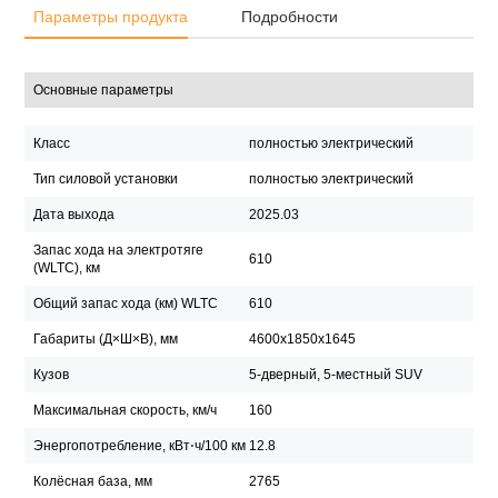
Параметры продукта
Подробности
Основные параметры
Класс
полностью электрический
Тип силовой установки
полностью электрический
Дата выхода
2025.03
Запас хода на электротяге
610
(WLTC), км
Общий запас хода (км) WLTC
610
Габариты (Д×Ш×В), мм
4600x1850x1645
Кузов
5-дверный, 5-местный SUV
Максимальная скорость, км/ч
160
Энергопотребление, кВт⋅ч/100 км
12.8
Колёсная база, мм
2765