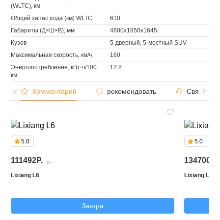
(WLTC), км
Общий запас хода (км) WLTC
610
Габариты (Д×Ш×В), мм
4600x1850x1645
Кузов
5-дверный, 5-местный SUV
Максимальная скорость, км/ч
160
Энергопотребление, кВт⋅ч/100
12.8
км
Комментарий
рекомендовать
Связаться
5.0
5.0
111492P.
134700P.
p.
Lixiang L6
Lixiang L7
Завтра