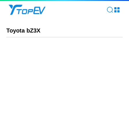
Toyota bZ3X | TOPEV
Toyota bZ3X