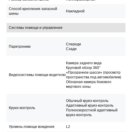
Способ крепления запасной
Накладной
шины
Системы помощи и управления
Спереди
Парктроники
Сзади
Камера заднего вида
Круговой обзор 360°
«Прозрачное шасси» (просмотр
Видеосистемы помощи водителю
пространства под автомобилем)
Обзорная камера бокового
мертвого зоны
Обычный круиз-контроль
Адаптивный круиз-контроль
Круиз-контроль
Полноскоростной адаптивный
круиз-контроль
Уровень помощи вождения
L2