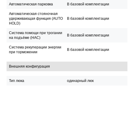
Автоматическая парковка
В базовой комплектации
Автоматическая стояночная
удерживающая функция (AUTO
В базовой комплектации
HOLD)
Система помощи при трогании
В базовой комплектации
на подъёме (HAC)
Система рекуперации энергии
В базовой комплектации
при торможении
Внешняя конфигурация
Тип люка
одинарный люк
Багажные рейлинги на крыше
В базовой комплектации
Легкосплавные (алюминиевые)
В базовой комплектации
диски
Интерьер и оснащение