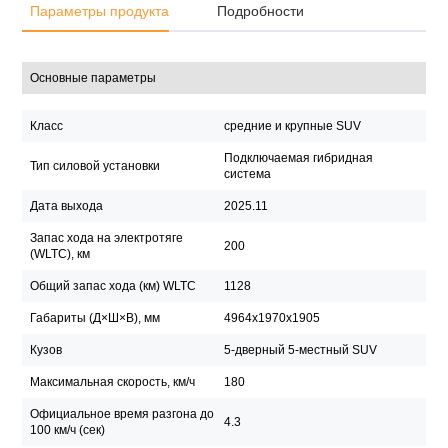
Параметры продукта
Подробности
Основные параметры
Класс
средние и крупные SUV
Подключаемая гибридная
Тип силовой установки
система
Дата выхода
2025.11
Запас хода на электротяге
200
(WLTC), км
Общий запас хода (км) WLTC
1128
Габариты (Д×Ш×В), мм
4964x1970x1905
Кузов
5-дверный 5-местный SUV
Максимальная скорость, км/ч
180
Официальное время разгона до
4.3
100 км/ч (сек)