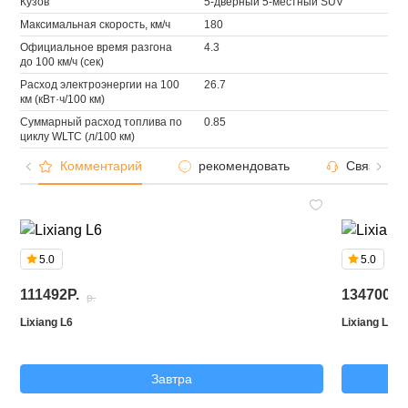
Кузов
5-дверный 5-местный SUV
Максимальная скорость, км/ч
180
Официальное время разгона
4.3
до 100 км/ч (сек)
Расход электроэнергии на 100
26.7
км (кВт·ч/100 км)
Суммарный расход топлива по
0.85
циклу WLTC (л/100 км)
Комментарий
рекомендовать
Связаться
5.0
5.0
111492P.
134700P.
p.
Lixiang L6
Lixiang L7
Завтра