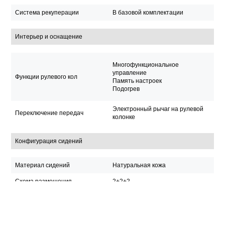
Система рекуперации
В базовой комплектации
Интерьер и оснащение
Многофункциональное
управление
Функции рулевого кол
Память настроек
Подогрев
Электронный рычаг на рулевой
Переключение передач
колонке
Конфигурация сидений
Материал сидений
Натуральная кожа
Схема размещения
2+2+2
Подогрев
Вентиляция
Функции передних сид
Память настроек