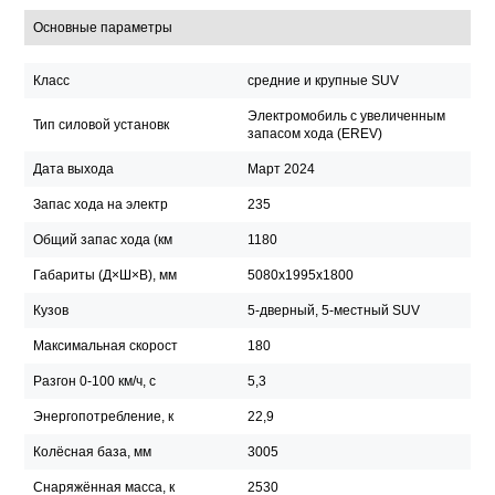
Основные параметры
Класс
средние и крупные SUV
Электромобиль с увеличенным
Тип силовой установк
запасом хода (EREV)
Дата выхода
Март 2024
Запас хода на электр
235
Общий запас хода (км
1180
Габариты (Д×Ш×В), мм
5080x1995x1800
Кузов
5-дверный, 5-местный SUV
Максимальная скорост
180
Разгон 0-100 км/ч, с
5,3
Энергопотребление, к
22,9
Колёсная база, мм
3005
Снаряжённая масса, к
2530