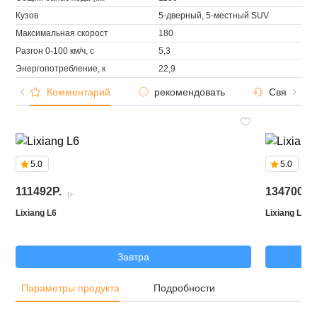
Кузов
5-дверный, 5-местный SUV
Максимальная скорост
180
Разгон 0-100 км/ч, с
5,3
Энергопотребление, к
22,9
Комментарий
рекомендовать
Связаться
5.0
5.0
111492P.
134700P.
p.
Lixiang L6
Lixiang L7
Завтра
Параметры продукта
Подробности