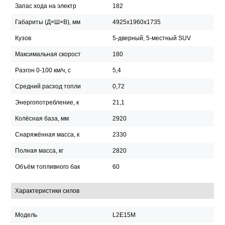
Запас хода на электр
182
Габариты (Д×Ш×В), мм
4925x1960x1735
Кузов
5-дверный, 5-местный SUV
Максимальная скорост
180
Разгон 0-100 км/ч, с
5,4
Средний расход топли
0,72
Энергопотребление, к
21,1
Колёсная база, мм
2920
Снаряжённая масса, к
2330
Полная масса, кг
2820
Объём топливного бак
60
Характеристики силов
Модель
L2E15M