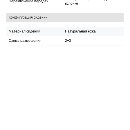
Переключение передач
колонке
Конфигурация сидений
Материал сидений
Натуральная кожа
Схема размещения
2+3
Подогрев
Вентиляция
Функции передних сид
Память настроек
Массаж
Подогрев
Функции задних сиден
Вентиляция
Служить