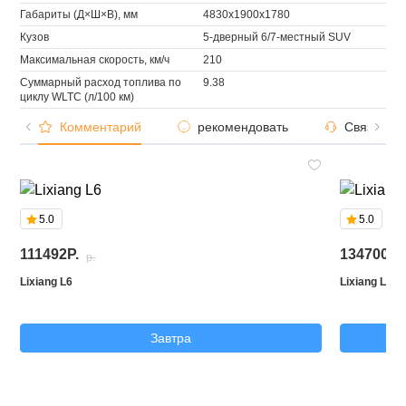
Габариты (Д×Ш×В), мм
4830x1900x1780
Кузов
5-дверный 6/7-местный SUV
Максимальная скорость, км/ч
210
Суммарный расход топлива по
9.38
циклу WLTC (л/100 км)
Комментарий
рекомендовать
Связаться
5.0
5.0
111492P.
134700P.
p.
Lixiang L6
Lixiang L7
Завтра