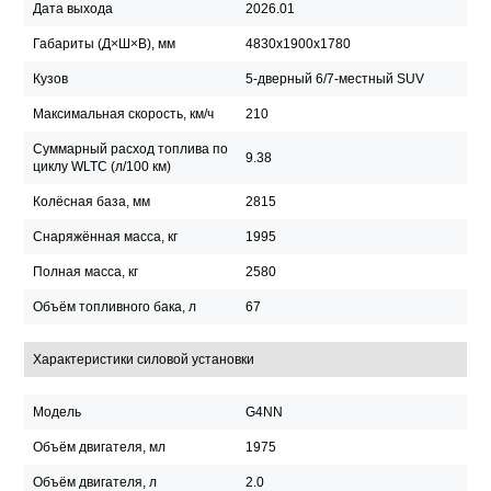
Дата выхода
2026.01
Габариты (Д×Ш×В), мм
4830x1900x1780
Кузов
5-дверный 6/7-местный SUV
Максимальная скорость, км/ч
210
Суммарный расход топлива по
9.38
циклу WLTC (л/100 км)
Колёсная база, мм
2815
Снаряжённая масса, кг
1995
Полная масса, кг
2580
Объём топливного бака, л
67
Характеристики силовой установки
Модель
G4NN
Объём двигателя, мл
1975
Объём двигателя, л
2.0