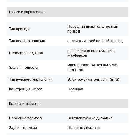
Шасси и управление
Передний двигатель, полный
Тип привода
привод
Тип полного привода
автоматический полный привод
независимая подвеска типа
Передняя подвеска
МакФерсон
многорычажная независимая
Задняя подвеска
подвеска
Тип рулевого управления
Электроусилитель руля (EPS)
Конструкция кузова
Несущая
Колёса и тормоза
Передние тормоза
Вентилируемые дисковые
Задние тормоза
Цельные дисковые