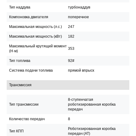
Тип наддува
турбонаддув
Компоновка двигателя
поперечное
Максимальная мощность (л.с.)
247
Максимальная мощность (кВт)
182
Максимальный крутящий момент
353
(Н·м)
Тип топлива
92#
Система подачи топлива
прямой впрыск
Трансмиссия
8-ступенчатая
Тип трансмиссии
роботизированная коробка
передач
Количество передач
8
Роботизированная коробка
Тип КПП
передач (АТ)