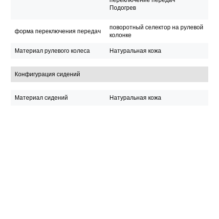
Подогрев
поворотный селектор на рулевой
форма переключения передач
колонке
Материал рулевого колеса
Натуральная кожа
Конфигурация сидений
Материал сидений
Натуральная кожа
Схема размещения
2+2+2/2+3+2
Подогрев
Вентиляция
Функции передних сидений
Память настроек
Массаж
Функции сидений второго ряда
Подогрев
Функции сидений третьего ряда
-