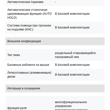
Автоматическая парковка
-
Автоматическая стояночная
удерживающая функция (AUTO
В базовой комплектации
HOLD)
Система помощи при трогании
В базовой комплектации
на подъёме (HAC)
Внешняя конфигурация
раздельный открывающийся
Тип люка
панорамный люк
Багажные рейлинги на крыше
В базовой комплектации
Легкосплавные (алюминиевые)
В базовой комплектации
диски
Интерьер и оснащение
многофункциональное
управление
функции руля
переключение передач