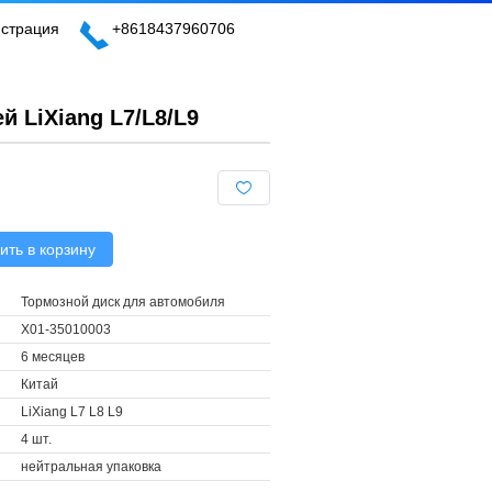
истрация
+8618437960706
 LiXiang L7/L8/L9
ить в корзину
Тормозной диск для автомобиля
X01-35010003
6 месяцев
Китай
LiXiang L7 L8 L9
4 шт.
нейтральная упаковка