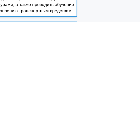
урами, а также проводить обучение
равлению транспортным средством.
Гарантия на автомобиль
Предоставляем гарантийное
живание сроком не менее 3 лет или
0 километров. Если в течение этого
а возникнут какие-либо проблемы с
твом транспортного средства, оно
 отремонтировано или детали будут
заменены бесплатно.