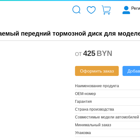
ля моделей LiXiang L7/L8/L9 | TOPEV
Рег
ваемый передний тормозной диск для моделей
425
BYN
OT
Оформить заказ
Добав
Наименование продукта
OEM-номер
Гарантия
Страна производства
Совместимые модели автомобилей
Минимальный заказ
Упаковка