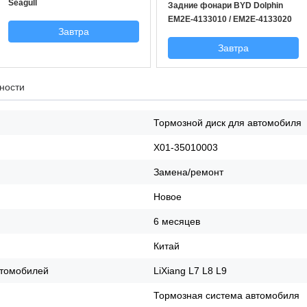
Seagull
Задние фонари BYD Dolphin
EM2E-4133010 / EM2E-4133020
Завтра
Завтра
ности
Тормозной диск для автомобиля
X01-35010003
Замена/ремонт
Новое
6 месяцев
Китай
томобилей
LiXiang L7 L8 L9
Тормозная система автомобиля