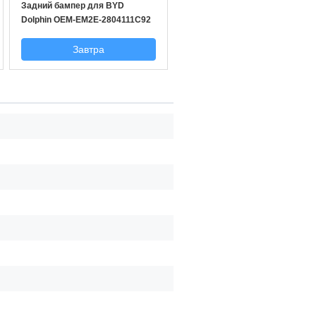
Задний бампер для BYD
Dolphin OEM-EM2E-2804111C92
Завтра