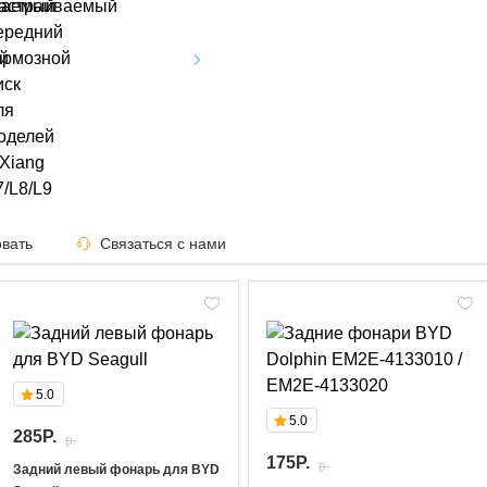
вать
Связаться с нами
5.0
5.0
285P.
p.
175P.
p.
Задний левый фонарь для BYD