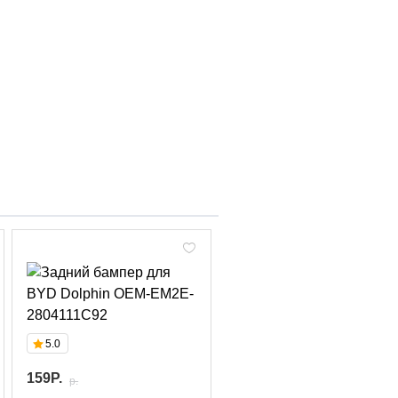
5.0
159P.
p.