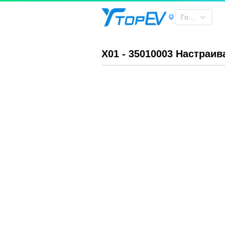
X01 - 35010003 Настраиваемый передний тормозной диск д
Город
X01 - 35010003 Настраи