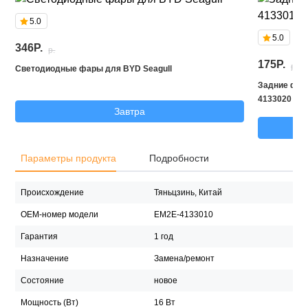
5.0
5.0
346P.
p.
175P.
p.
Светодиодные фары для BYD Seagull
Задние фона
4133020
Завтра
Параметры продукта
Подробности
Происхождение
Тяньцзинь, Китай
OEM-номер модели
EM2E-4133010
Гарантия
1 год
Назначение
Замена/ремонт
Состояние
новое
Мощность (Вт)
16 Вт