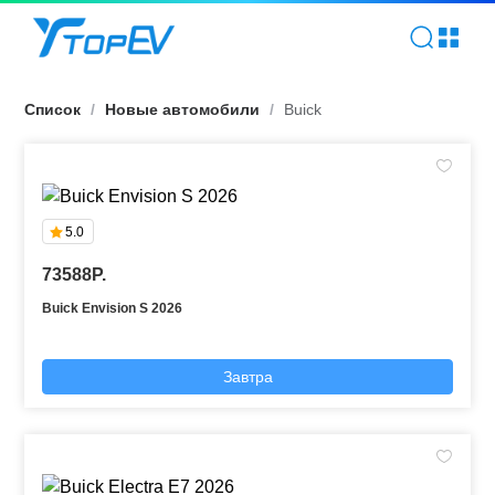
Buick | TOPEV
Список
/
Новые автомобили
/
Buick
5.0
73588P.
Buick Envision S 2026
Завтра