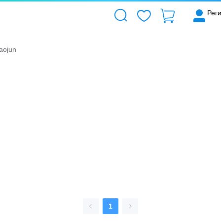
Рег
aojun
1