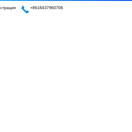
истрация
+8618437960706