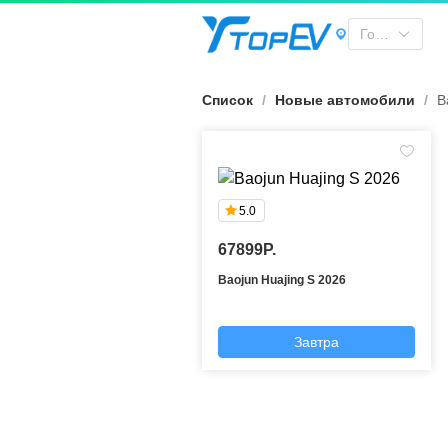
Baojun | TOPEV
Город
Список
/
Новые автомобили
/
B
5.0
67899P.
Baojun Huajing S 2026
Завтра