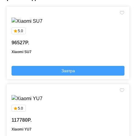
5.0
96527P.
Xiaomi SU7
Завтра
5.0
117780P.
Xiaomi YU7