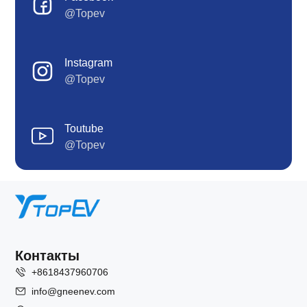
@Topev
Instagram
@Topev
Toutube
@Topev
Контакты
+8618437960706
info@gneenev.com