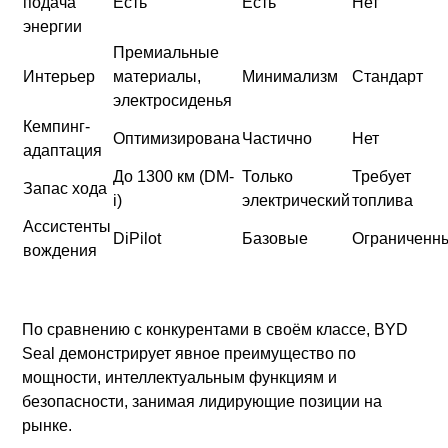
подача
Есть
Есть
Нет
энергии
Премиальные
Интерьер
материалы,
Минимализм
Стандарт
электросиденья
Кемпинг-
Оптимизирована
Частично
Нет
адаптация
До 1300 км (DM-
Только
Требует
Запас хода
i)
электрический
топлива
Ассистенты
DiPilot
Базовые
Ограниченн
вождения
По сравнению с конкурентами в своём классе, BYD
Seal демонстрирует явное преимущество по
мощности, интеллектуальным функциям и
безопасности, занимая лидирующие позиции на
рынке.