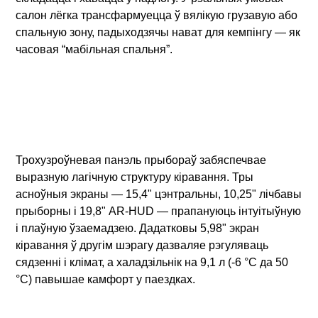
салон лёгка трансфармуецца ў вялікую грузавую або
спальную зону, падыходзячы нават для кемпінгу — як
часовая “мабільная спальня”.
Трохузроўневая панэль прыбораў забяспечвае
выразную лагічную структуру кіравання. Тры
асноўныя экраны — 15,4" цэнтральны, 10,25" лічбавы
прыборны і 19,8" AR-HUD — прапануюць інтуітыўную
і плаўную ўзаемадзею. Дадатковы 5,98" экран
кіравання ў другім шэрагу дазваляе рэгуляваць
сядзенні і клімат, а халадзільнік на 9,1 л (-6 °C да 50
°C) павышае камфорт у паездках.