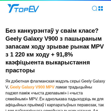
Без канкурэнтаў у сваім класе? Geely Galaxy V900 з пашы
Без канкурэнтаў у сваім класе?
Geely Galaxy V900 з пашыраным
запасам ходу зрывае рынак MPV
з 1 220 км ходу + 91,8%
каэфіцыента выкарыстання
прасторы
Як дэбютная флагманская мадэль серыі Geely Galaxy
V,
Geely Galaxy V900 MPV
ламае традыцыйны
падзел паміж «чыста дзелавымі» і «чыста
сямейнымі» MPV. Ён аднолькава падыходзіць як для
афіцыйных прыёмаў і карпаратыўных перавозак, так
і для паўсядзённага сямейнага выкарыстання. Ад