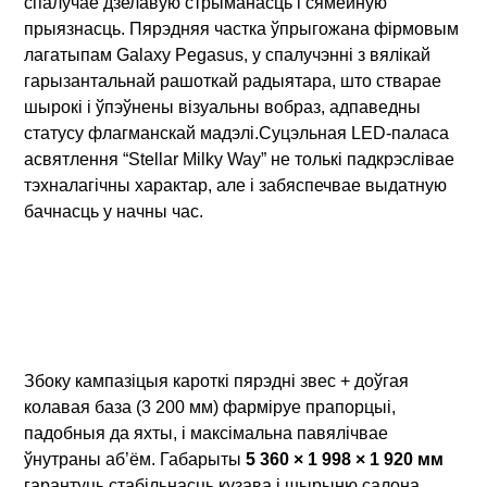
спалучае дзелавую стрыманасць і сямейную
прыязнасць. Пярэдняя частка ўпрыгожана фірмовым
лагатыпам Galaxy Pegasus, у спалучэнні з вялікай
гарызантальнай рашоткай радыятара, што стварае
шырокі і ўпэўнены візуальны вобраз, адпаведны
статусу флагманскай мадэлі.Суцэльная LED-паласа
асвятлення “Stellar Milky Way” не толькі падкрэслівае
тэхналагічны характар, але і забяспечвае выдатную
бачнасць у начны час.
Збоку кампазіцыя кароткі пярэдні звес + доўгая
колавая база (3 200 мм) фарміруе прапорцыі,
падобныя да яхты, і максімальна павялічвае
ўнутраны аб’ём. Габарыты
5 360 × 1 998 × 1 920 мм
гарантуць стабільнасць кузава і шырыню салона.