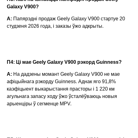
Galaxy V900?
A:
Папярэдні продаж Geely Galaxy V900 стартуе 20
студзеня 2026 года, і заказы ўжо адкрыты.
П4: Ці мае Geely Galaxy V900 рэкорд Guinness?
A:
На дадзены момант Geely Galaxy V900 не мае
афіцыйнага рэкорду Guinness. Аднак яго 91,8%
каэфіцыент выкарыстання прасторы і 1 220 км
агульнага запасу ходу ўжо ўсталёўваюць новыя
арыенціры ў сегменце MPV.