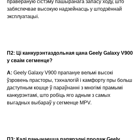
правераную сістэму пашыранага запасу ходу, што
забяспечвае высокую надзейнасць у штодзённай
эксплуатацыі.
П2: Ці канкурэнтаздольная цана Geely Galaxy V900
у сваім сегменце?
A:
Geely Galaxy V900 прапануе вельмі высокі
ўзровень прасторы, тэхналогій і камфорту пры больш
даступным кошце ў параўнанні з многімі прамымі
канкурэнтамі, што робіць яго адным з самых
выгадных выбараў у сегменце MPV.
П3: Калі пачынаецца папярэдні продаж Geely