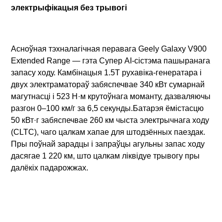
электрыфікацыя без трывогі
Асноўная тэхналагічная перавага Geely Galaxy V900
Extended Range — гэта Супер AI-сістэма пашыранага
запасу ходу. Камбінацыя 1.5T рухавіка-генератара і
двух электраматораў забяспечвае 340 кВт сумарнай
магутнасці і 523 Н·м крутоўнага моманту, дазваляючы
разгон 0–100 км/г за 6,5 секунды.Батарэя ёмістасцю
50 кВт·г забяспечвае 260 км чыста электрычнага ходу
(CLTC), чаго цалкам хапае для штодзённых паездак.
Пры поўнай зарадцы і запраўцы агульны запас ходу
дасягае 1 220 км, што цалкам ліквідуе трывогу пры
далёкіх падарожжах.