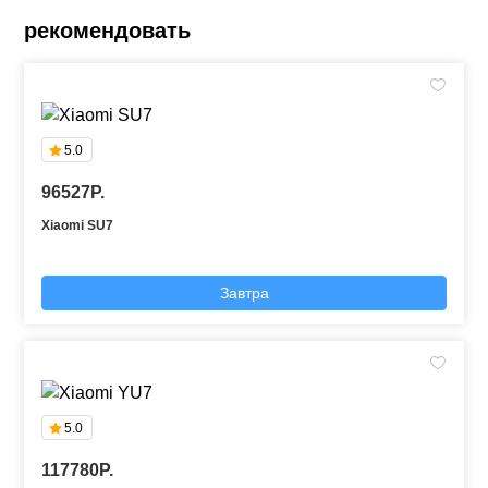
рекомендовать
5.0
96527P.
Xiaomi SU7
Завтра
5.0
117780P.