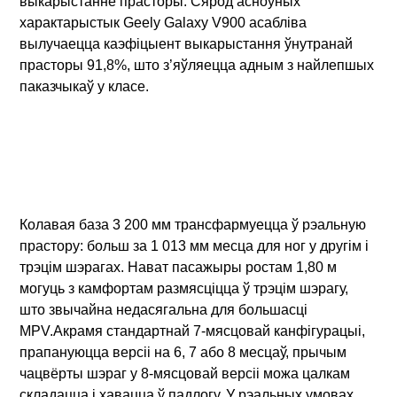
выкарыстанне прасторы. Сярод асноўных
характарыстык Geely Galaxy V900 асабліва
вылучаецца каэфіцыент выкарыстання ўнутранай
прасторы 91,8%, што з’яўляецца адным з найлепшых
паказчыкаў у класе.
Колавая база 3 200 мм трансфармуецца ў рэальную
прастору: больш за 1 013 мм месца для ног у другім і
трэцім шэрагах. Нават пасажыры ростам 1,80 м
могуць з камфортам размясціцца ў трэцім шэрагу,
што звычайна недасягальна для большасці
MPV.Акрамя стандартнай 7-мясцовай канфігурацыі,
прапануюцца версіі на 6, 7 або 8 месцаў, прычым
чацвёрты шэраг у 8-мясцовай версіі можа цалкам
складацца і хавацца ў падлогу. У рэальных умовах