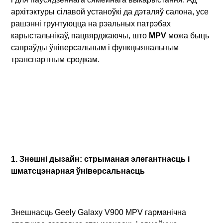
архітэктуры сілавой устаноўкі да дэталяў салона, усе
рашэнні грунтуюцца на рэальных патрэбах
карыстальнікаў, пацвярджаючы, што
MPV
можа быць
сапраўды ўніверсальным і функцыянальным
транспартным сродкам.
1. Знешні дызайн: стрыманая элегантнасць і
шматсцэнарная ўніверсальнасць
Знешнасць Geely Galaxy V900 MPV гарманічна