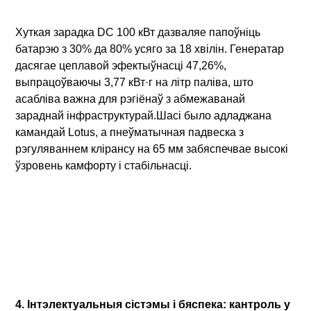
Хуткая зарадка DC 100 кВт дазваляе папоўніць
батарэю з 30% да 80% усяго за 18 хвілін. Генератар
дасягае цеплавой эфектыўнасці 47,26%,
выпрацоўваючы 3,77 кВт·г на літр паліва, што
асабліва важна для рэгіёнаў з абмежаванай
зараднай інфраструктурай.Шасі было адладжана
камандай Lotus, а пнеўматычная падвеска з
рэгуляваннем клірансу на 65 мм забяспечвае высокі
ўзровень камфорту і стабільнасці.
4. Інтэлектуальныя сістэмы і бяспека: кантроль у