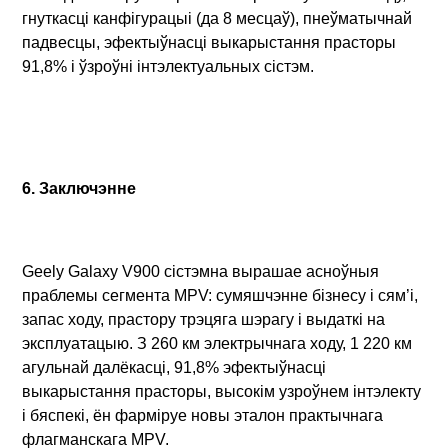
гнуткасці канфігурацыі (да 8 месцаў), пнеўматычнай
падвесцы, эфектыўнасці выкарыстання прасторы
91,8% і ўзроўні інтэлектуальных сістэм.
6. Заключэнне
Geely Galaxy V900 сістэмна вырашае асноўныя
праблемы сегмента MPV: сумяшчэнне бізнесу і сям’і,
запас ходу, прастору трэцяга шэрагу і выдаткі на
эксплуатацыю. З 260 км электрычнага ходу, 1 220 км
агульнай далёкасці, 91,8% эфектыўнасці
выкарыстання прасторы, высокім узроўнем інтэлекту
і бяспекі, ён фарміруе новы эталон практычнага
флагманскага MPV.