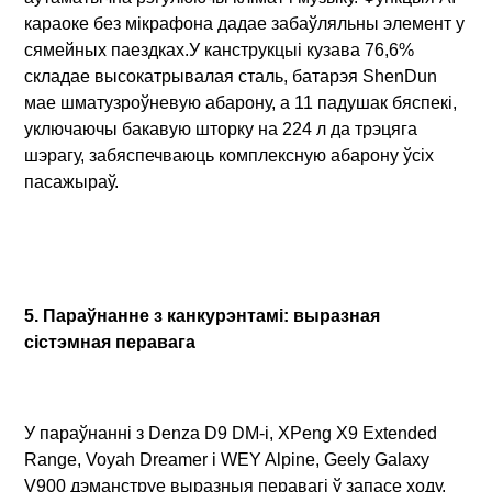
караоке без мікрафона дадае забаўляльны элемент у
сямейных паездках.У канструкцыі кузава 76,6%
складае высокатрывалая сталь, батарэя ShenDun
мае шматузроўневую абарону, а 11 падушак бяспекі,
уключаючы бакавую шторку на 224 л да трэцяга
шэрагу, забяспечваюць комплексную абарону ўсіх
пасажыраў.
5. Параўнанне з канкурэнтамі: выразная
сістэмная перавага
У параўнанні з Denza D9 DM-i, XPeng X9 Extended
Range, Voyah Dreamer і WEY Alpine, Geely Galaxy
V900 дэманструе выразныя перавагі ў запасе ходу,