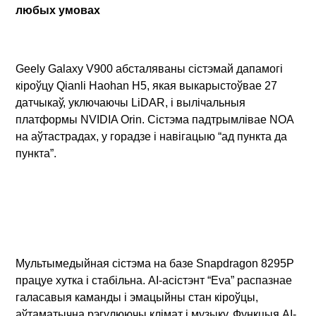
любых умовах
Geely Galaxy V900 абсталяваны сістэмай дапамогі
кіроўцу Qianli Haohan H5, якая выкарыстоўвае 27
датчыкаў, уключаючы LiDAR, і вылічальныя
платформы NVIDIA Orin. Сістэма падтрымлівае NOA
на аўтастрадах, у горадзе і навігацыю “ад пункта да
пункта”.
Мультымедыйная сістэма на базе Snapdragon 8295P
працуе хутка і стабільна. AI-асістэнт “Eva” распазнае
галасавыя каманды і эмацыйны стан кіроўцы,
аўтаматычна рэгулюючы клімат і музыку. Функцыя AI-