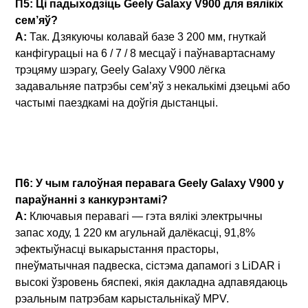
П5: Ці падыходзіць Geely Galaxy V900 для вялікіх
сем’яў?
A:
Так. Дзякуючы колавай базе 3 200 мм, гнуткай
канфігурацыі на 6 / 7 / 8 месцаў і паўнавартаснаму
трэцяму шэрагу, Geely Galaxy V900 лёгка
задавальняе патрэбы сем’яў з некалькімі дзецьмі або
частымі паездкамі на доўгія дыстанцыі.
П6: У чым галоўная перавага Geely Galaxy V900 у
параўнанні з канкурэнтамі?
A:
Ключавыя перавагі — гэта вялікі электрычны
запас ходу, 1 220 км агульнай далёкасці, 91,8%
эфектыўнасці выкарыстання прасторы,
пнеўматычная падвеска, сістэма дапамогі з LiDAR і
высокі ўзровень бяспекі, якія дакладна адпавядаюць
рэальным патрэбам карыстальнікаў MPV.