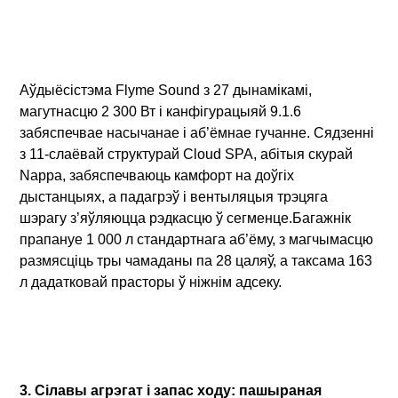
Аўдыёсістэма Flyme Sound з 27 дынамікамі,
магутнасцю 2 300 Вт і канфігурацыяй 9.1.6
забяспечвае насычанае і аб’ёмнае гучанне. Сядзенні
з 11-слаёвай структурай Cloud SPA, абітыя скурай
Nappa, забяспечваюць камфорт на доўгіх
дыстанцыях, а падагрэў і вентыляцыя трэцяга
шэрагу з’яўляюцца рэдкасцю ў сегменце.Багажнік
прапануе 1 000 л стандартнага аб’ёму, з магчымасцю
размясціць тры чамаданы па 28 цаляў, а таксама 163
л дадатковай прасторы ў ніжнім адсеку.
3. Сілавы агрэгат і запас ходу: пашыраная