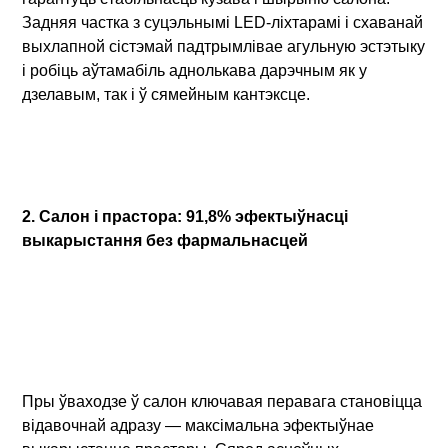
Задняя частка з суцэльнымі LED-ліхтарамі і схаванай
выхлапной сістэмай падтрымлівае агульную эстэтыку
і робіць аўтамабіль аднолькава дарэчным як у
дзелавым, так і ў сямейным кантэксце.
2. Салон і прастора: 91,8% эфектыўнасці
выкарыстання без фармальнасцей
Пры ўваходзе ў салон ключавая перавага становіцца
відавочнай адразу — максімальна эфектыўнае