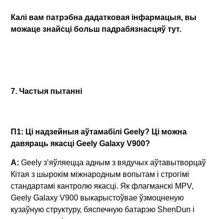
Калі вам патрэбна дадатковая інфармацыя, вы
можаце знайсці больш падрабязнасцяў тут.
7. Частыя пытанні
П1: Ці надзейныя аўтамабілі Geely? Ці можна
давяраць якасці Geely Galaxy V900?
A:
Geely з’яўляецца адным з вядучых аўтавытворцаў
Кітая з шырокім міжнародным вопытам і строгімі
стандартамі кантролю якасці. Як флагманскі MPV,
Geely Galaxy V900 выкарыстоўвае ўзмоцненую
кузаўную структуру, бяспечную батарэю ShenDun і