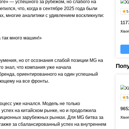
оге» — успешного за рубежом, но слабого на
пился, что, когда в сентябре 2025 года были
5
, многие аналитики с удивлением воскликнули:
117
Xiao
 так много машин!»
оумения, но от осознания слабой позиции MG на
Поп
то знал, что компания уже начала
бренда, ориентированного на один успешный
ающему на все фронты.
5
оцесс уже начался. Модель не только
965
успех на китайском рынке, но и продолжила
диционных зарубежных рынках. Для MG битва за
Xiao
также за сбалансированный успех на внутреннем