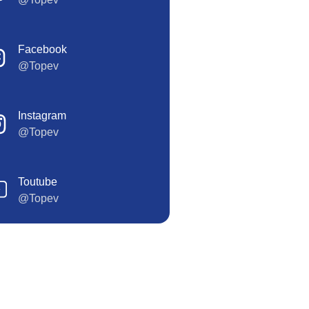
Facebook
@Topev
Instagram
@Topev
Toutube
@Topev