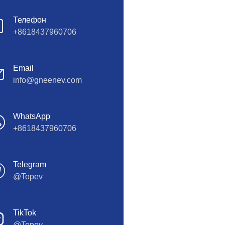
Телефон
+8618437960706
Email
info@gneenev.com
WhatsApp
+8618437960706
Telegram
@Topev
TikTok
@Topev