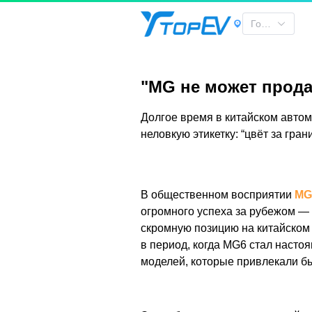
"MG не может продать так много машин" | TOPEV
Город
"MG не может прода
Долгое время в китайском авто
неловкую этикетку: “цвёт за грани
В общественном восприятии
M
огромного успеха за рубежом —
скромную позицию на китайском
в период, когда MG6 стал насто
моделей, которые привлекали бы