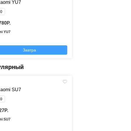
.0
780P.
mi YU7
Завтра
улярный
.0
27P.
mi SU7