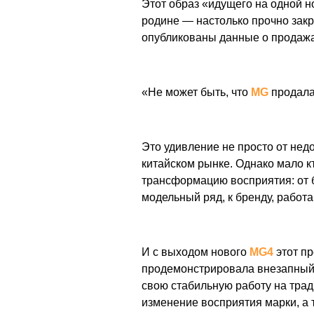
Этот образ «идущего на одной н
родине — настолько прочно закре
опубликованы данные о продажах
«Не может быть, что
MG
продала
Это удивление не просто от нед
китайском рынке. Однако мало к
трансформацию восприятия: от 
модельный ряд, к бренду, работ
И с выходом нового
MG4
этот пр
продемонстрировала внезапный 
свою стабильную работу на тра
изменение восприятия марки, а 