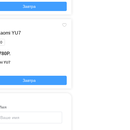
Завтра
.0
780P.
mi YU7
Завтра
Имя