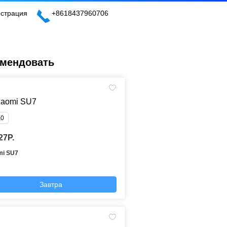
истрация
+8618437960706
омендовать
.0
27P.
mi SU7
Завтра