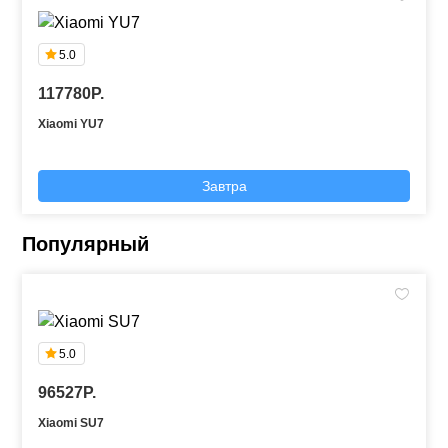
5.0
117780P.
Xiaomi YU7
Завтра
Популярный
5.0
96527P.
Xiaomi SU7