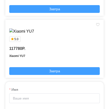
Завтра
5.0
117780P.
Xiaomi YU7
Завтра
Имя