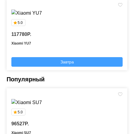
5.0
117780P.
Xiaomi YU7
Завтра
Популярный
5.0
96527P.
Xiaomi SU7