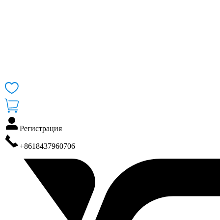
Регистрация
+8618437960706